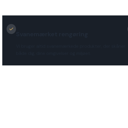
Svanemærket rengøring
Vi bruger altid svanemærkede produkter, der skåner
både dig, dine omgivelser og miljøet.