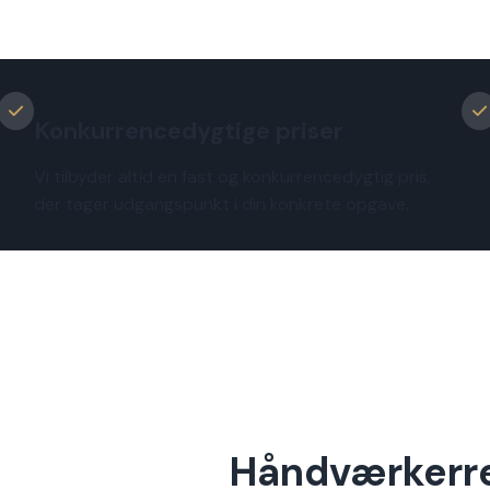
Konkurrencedygtige priser
Vi tilbyder altid en fast og konkurrencedygtig pris,
der tager udgangspunkt i din konkrete opgave.
Håndværkerren