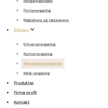
Rengøringshjælp
Møbelrens og tæpperens
Flytterengøring
Erhverv
Møbelrens og tæpperens
Erhverv
Erhvervsrengøring
Kontorrengøring
Erhvervsrengøring
Håndværkerrengøring
Kontorrengøring
Klinik rengøring
Håndværkerrengøring
Produkter
Klinik rengøring
Firma profil
Produkter
Kontakt
Firma profil
Indhent tilbud
Kontakt