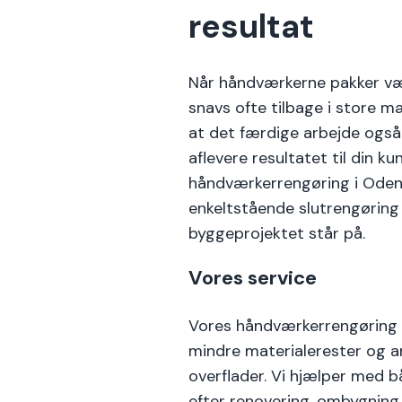
resultat
Når håndværkerne pakker væ
snavs ofte tilbage i store m
at det færdige arbejde også 
aflevere resultatet til din ku
håndværkerrengøring i Odens
enkeltstående slutrengørin
byggeprojektet står på.
Vores service
Vores håndværkerrengøring o
mindre materialerester og and
overflader. Vi hjælper med
efter renovering, ombygning