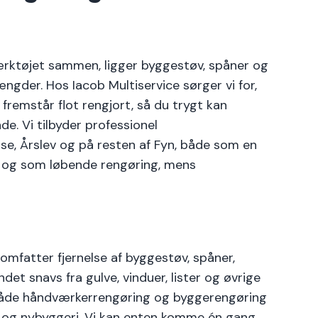
rktøjet sammen, ligger byggestøv, spåner og
ængder. Hos Iacob Multiservice sørger vi for,
fremstår flot rengjort, så du trygt kan
nde. Vi tilbyder professionel
e, Årslev og på resten af Fyn, både som en
g og som løbende rengøring, mens
mfatter fjernelse af byggestøv, spåner,
et snavs fra gulve, vinduer, lister og øvrige
 både håndværkerrengøring og byggerengøring
 og nybyggeri. Vi kan enten komme én gang,