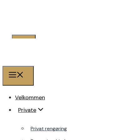
Velkommen
Private
Velkommen
Private
Privat rengøring
Rengøringshjælp
Privat rengøring
Flytterengøring