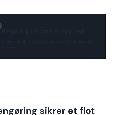
Rengøring for erhverv og privat
Vi tilbyder effektiv rengøring for både erhverv og
private.
gøring sikrer et flot